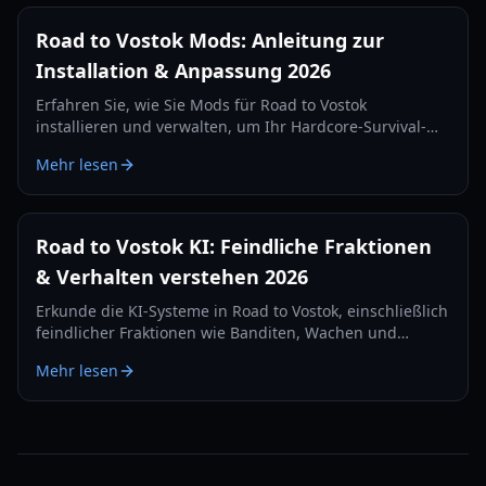
Road to Vostok Mods: Anleitung zur
Installation & Anpassung 2026
Erfahren Sie, wie Sie Mods für Road to Vostok
installieren und verwalten, um Ihr Hardcore-Survival-
FPS-Erlebnis zu verbessern. Lernen Sie potenzielle Tools
Mehr lesen
und Best Practices für die Anpassung kennen.
Road to Vostok KI: Feindliche Fraktionen
& Verhalten verstehen 2026
Erkunde die KI-Systeme in Road to Vostok, einschließlich
feindlicher Fraktionen wie Banditen, Wachen und
Militär, und wie ihr Verhalten deine Überlebensstrategie
Mehr lesen
im Jahr 2026 beeinflusst.