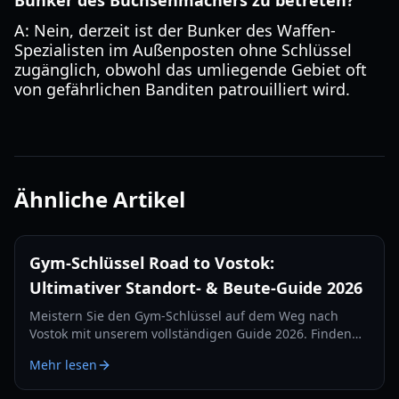
Bunker des Büchsenmachers zu betreten?
A: Nein, derzeit ist der Bunker des Waffen-
Spezialisten im Außenposten ohne Schlüssel
zugänglich, obwohl das umliegende Gebiet oft
von gefährlichen Banditen patrouilliert wird.
Ähnliche Artikel
Gym-Schlüssel Road to Vostok:
Ultimativer Standort- & Beute-Guide 2026
Meistern Sie den Gym-Schlüssel auf dem Weg nach
Vostok mit unserem vollständigen Guide 2026. Finden
Sie genaue Spawn-Standorte, Beutetabellen und
Mehr lesen
Überlebensstrategien für die Schulkarte.