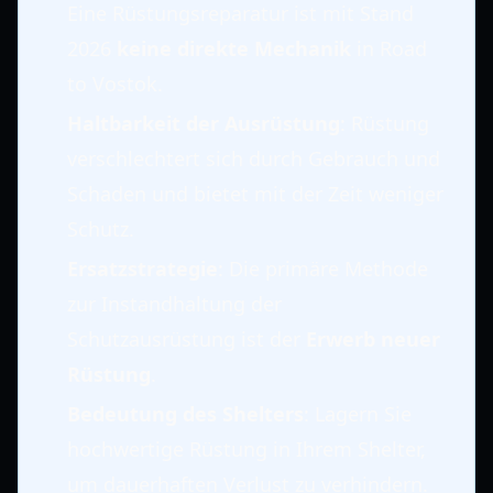
Eine Rüstungsreparatur ist mit Stand
2026
keine direkte Mechanik
in Road
to Vostok.
Haltbarkeit der Ausrüstung
: Rüstung
verschlechtert sich durch Gebrauch und
Schaden und bietet mit der Zeit weniger
Schutz.
Ersatzstrategie
: Die primäre Methode
zur Instandhaltung der
Schutzausrüstung ist der
Erwerb neuer
Rüstung
.
Bedeutung des Shelters
: Lagern Sie
hochwertige Rüstung in Ihrem Shelter,
um dauerhaften Verlust zu verhindern.