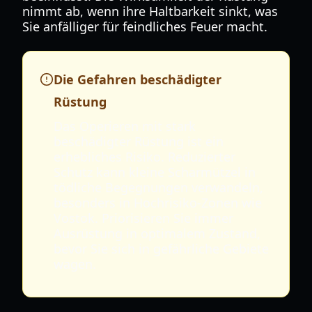
nimmt ab, wenn ihre Haltbarkeit sinkt, was
Sie anfälliger für feindliches Feuer macht.
Die Gefahren beschädigter
Rüstung
Das Operieren mit stark
beschädigter Rüstung ist ein
erhebliches Risiko. Reduzierter
Schutz kann kleine Scharmützel in
tödliche Begegnungen verwandeln,
besonders in Hochrisiko-Zonen wie
Vostok. Priorisieren Sie immer
Ausrüstung in optimalem Zustand,
bevor Sie sich in gefährliche Gebiete
wagen.