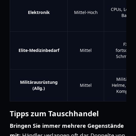
CPUs, Leiter
Elektronik
Mittel-Hoch
Batteri
FX-Kit
Elite-Medizinbedarf
Mittel
fortschrit
Schmerzm
Militärwe
Militärausrüstung
Mittel
Helme, spez
(Allg.)
Kompone
Tipps zum Tauschhandel
Bringen Sie immer mehrere Gegenstände
mit
: Händler verlangen oft das Doppelte von