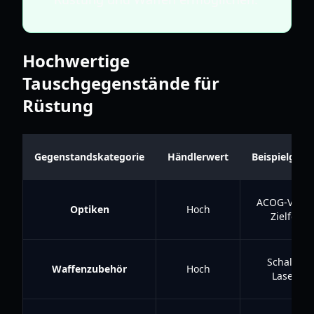
Hochwertige
Tauschgegenstände für
Rüstung
Gegenstandskategorie
Händlerwert
Beispielgeg
ACOG-Visier
Optiken
Hoch
Zielfernr
Schalldäm
Waffenzubehör
Hoch
Laserpoi