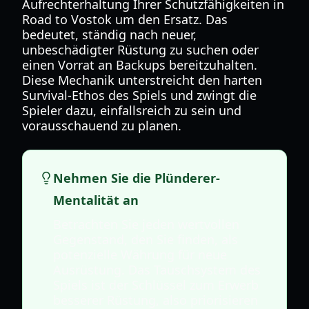
Aufrechterhaltung Ihrer Schutzfähigkeiten in
Road to Vostok um den Ersatz. Das
bedeutet, ständig nach neuer,
unbeschädigter Rüstung zu suchen oder
einen Vorrat an Backups bereitzuhalten.
Diese Mechanik unterstreicht den harten
Survival-Ethos des Spiels und zwingt die
Spieler dazu, einfallsreich zu sein und
vorausschauend zu planen.
Nehmen Sie die Plünderer-
Mentalität an
Betrachten Sie jeden wertvollen
Gegenstand, den Sie finden, als
potenzielle Währung für neue
Ausrüstung. Das Tauschsystem des
Spiels ist der Schlüssel zum Erwerb
besserer Rüstung, also priorisieren