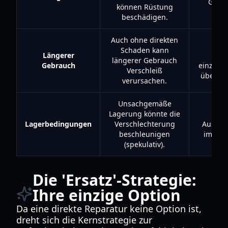
Gefa
können Rüstung
m
beschädigen.
Auch ohne direkten
Rüst
Schaden kann
Längerer
roti
längerer Gebrauch
Gebrauch
einzelne
Verschleiß
überbe
verursachen.
Unsachgemäße
Lagerung könnte die
We
Lagerbedingungen
Verschlechterung
Ausrüs
beschleunigen
im Shel
(spekulativ).
Die 'Ersatz'-Strategie:
Ihre einzige Option
Da eine direkte Reparatur keine Option ist,
dreht sich die Kernstrategie zur