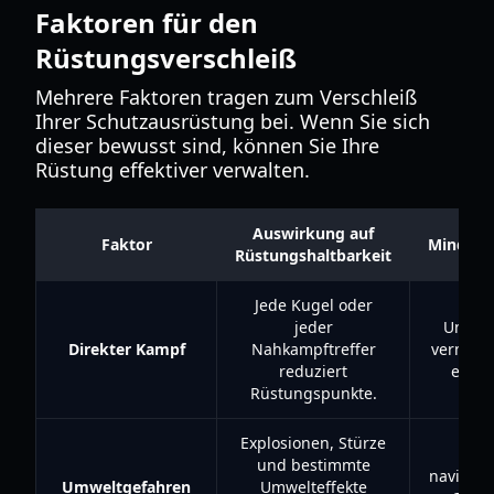
Faktoren für den
Rüstungsverschleiß
Mehrere Faktoren tragen zum Verschleiß
Ihrer Schutzausrüstung bei. Wenn Sie sich
dieser bewusst sind, können Sie Ihre
Rüstung effektiver verwalten.
Auswirkung auf
Faktor
Minderu
Rüstungshaltbarkeit
Jede Kugel oder
jeder
Unnöt
Direkter Kampf
Nahkampftreffer
vermeid
reduziert
effekt
Rüstungspunkte.
Explosionen, Stürze
Vor
und bestimmte
navigier
Umweltgefahren
Umwelteffekte