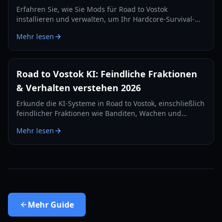
Erfahren Sie, wie Sie Mods für Road to Vostok
installieren und verwalten, um Ihr Hardcore-Survival-
FPS-Erlebnis zu verbessern. Lernen Sie potenzielle Tools
Mehr lesen
und Best Practices für die Anpassung kennen.
Road to Vostok KI: Feindliche Fraktionen
& Verhalten verstehen 2026
Erkunde die KI-Systeme in Road to Vostok, einschließlich
feindlicher Fraktionen wie Banditen, Wachen und
Militär, und wie ihr Verhalten deine Überlebensstrategie
Mehr lesen
im Jahr 2026 beeinflusst.
Mehr
Guide