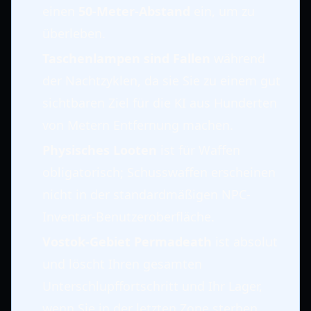
einen
50-Meter-Abstand
ein, um zu
überleben.
Taschenlampen sind Fallen
während
der Nachtzyklen, da sie Sie zu einem gut
sichtbaren Ziel für die KI aus Hunderten
von Metern Entfernung machen.
Physisches Looten
ist für Waffen
obligatorisch; Schusswaffen erscheinen
nicht in der standardmäßigen NPC-
Inventar-Benutzeroberfläche.
Vostok-Gebiet Permadeath
ist absolut
und löscht Ihren gesamten
Unterschlupffortschritt und Ihr Lager,
wenn Sie in der letzten Zone sterben.