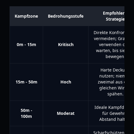
Empfohlene
Kampfzone
Bedrohungsstufe
Strategie
Direkte Konfrontati
vermeiden; Granat
0m - 15m
Kritisch
verwenden oder
warten, bis sie sic
bewegen.
Harte Deckung
nutzen; niemals
15m - 50m
Hoch
zweimal aus dem
gleichen Winkel
spähen.
Ideale Kampfdistan
50m -
Moderat
für Gewehre;
100m
Abstand halten.
Scharfschützenrevie