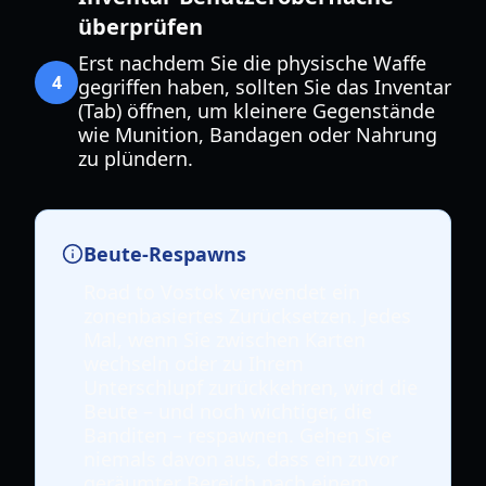
überprüfen
Erst nachdem Sie die physische Waffe
4
gegriffen haben, sollten Sie das Inventar
(Tab) öffnen, um kleinere Gegenstände
wie Munition, Bandagen oder Nahrung
zu plündern.
Beute-Respawns
Road to Vostok verwendet ein
zonenbasiertes Zurücksetzen. Jedes
Mal, wenn Sie zwischen Karten
wechseln oder zu Ihrem
Unterschlupf zurückkehren, wird die
Beute – und noch wichtiger, die
Banditen – respawnen. Gehen Sie
niemals davon aus, dass ein zuvor
geräumter Bereich nach einem