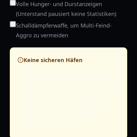
Volle Hunger- und Durstanzeigen
(Unterstand pausiert keine Statistiken)
Schalldämpferwaffe, um Multi-Feind-
Aggro zu vermeiden
Keine sicheren Häfen
Denken Sie daran, dass der
Unterschlupf KEIN sicherer Raum ist.
Während Sie Ihr Lager organisieren
oder Karten ansehen, laufen Hunger
und Durst weiter ab. Spieler sind
häufig an Hunger gestorben,
während sie in ihrer eigenen Basis
auf ihren Inventarbildschirm
starrten.