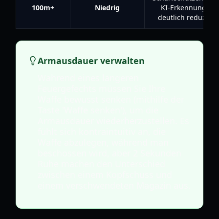
100m+
Niedrig
KI-Erkennung ist
deutlich reduziert.
Armausdauer verwalten
Während eines längeren
Feuergefechts müssen Sie Ihre
Waffe bewusst senken (mithilfe der
Taste 'Waffe senken'), um die
Armausdauer wiederherzustellen. Es
fühlt sich kontraintuitiv an, die
Waffe abzulegen, während man
beschossen wird, aber 2 Sekunden
Ruhe machen den Unterschied
zwischen einem Kopfschuss und
einem verschwendeten Magazin aus.