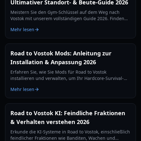
Ultimativer Standort- & Beute-Guide 2026
Meistern Sie den Gym-Schlüssel auf dem Weg nach
Vostok mit unserem vollständigen Guide 2026. Finden
Sie genaue Spawn-Standorte, Beutetabellen und
Mehr lesen
Überlebensstrategien für die Schulkarte.
Road to Vostok Mods: Anleitung zur
Installation & Anpassung 2026
Erfahren Sie, wie Sie Mods für Road to Vostok
installieren und verwalten, um Ihr Hardcore-Survival-
FPS-Erlebnis zu verbessern. Lernen Sie potenzielle Tools
Mehr lesen
und Best Practices für die Anpassung kennen.
Road to Vostok KI: Feindliche Fraktionen
& Verhalten verstehen 2026
Erkunde die KI-Systeme in Road to Vostok, einschließlich
feindlicher Fraktionen wie Banditen, Wachen und