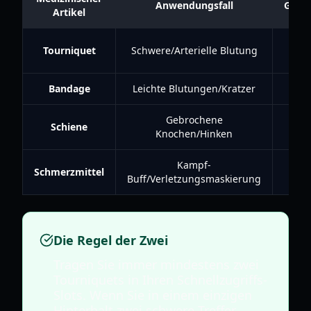
Anwendungsfall
Gesch
Artikel
So
Tourniquet
Schwere/Arterielle Blutung
Bandage
Leichte Blutungen/Kratzer
L
Gebrochene
Schiene
M
Knochen/Hinken
Kampf-
Schmerzmittel
Buff/Verletzungsmaskierung
Die Regel der Zwei
Tragen Sie immer mindestens zwei
Tourniquets in Ihren Schnellzugriffs-
Slots. Wenn Sie in einem einzigen
Hinterhalt zwei schwere Treffer