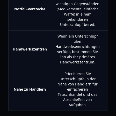
wichtigen Gegenständen
Rü
Notfall-Verstecke
(Medikamente, einfache
Ihr
Waffe) in einem
sekundären
Unterschlupf bereit.
Wenn ein Unterschlupf
über
Handwerkseinrichtungen
Handwerkszentren
verfügt, bestimmen Sie
ihn als Ihr primäres
Handwerkszentrum.
Priorisieren Sie
Unterschlüpfe in der
Nähe von Händlern für
Nähe zu Händlern
einfacheren
Res
Tauschhandel und das
und
Abschließen von
Aufgaben.