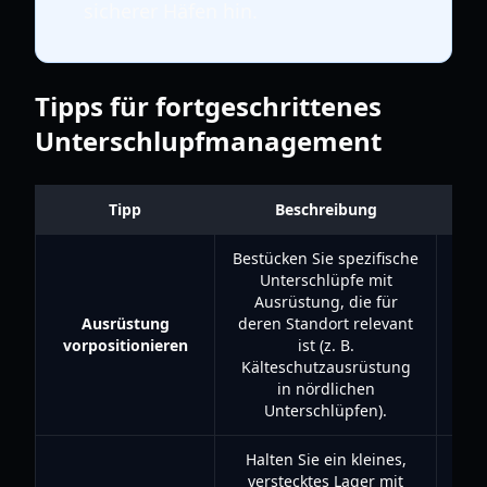
sicherer Häfen hin.
Tipps für fortgeschrittenes
Unterschlupfmanagement
Tipp
Beschreibung
Bestücken Sie spezifische
Unterschlüpfe mit
Ausrüstung, die für
Ausrüstung
deren Standort relevant
Sp
vorpositionieren
ist (z. B.
redu
Kälteschutzausrüstung
in nördlichen
Unterschlüpfen).
Halten Sie ein kleines,
verstecktes Lager mit