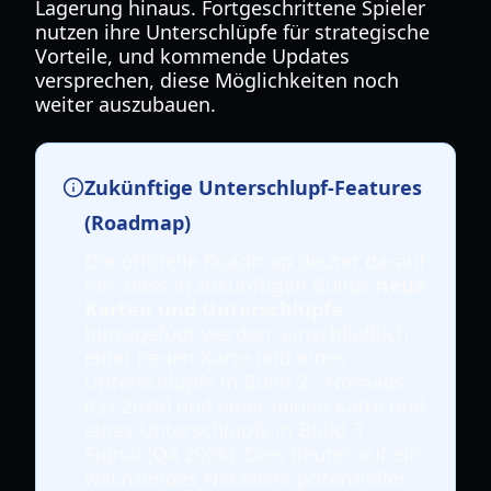
Lagerung hinaus. Fortgeschrittene Spieler
nutzen ihre Unterschlüpfe für strategische
Vorteile, und kommende Updates
versprechen, diese Möglichkeiten noch
weiter auszubauen.
Zukünftige Unterschlupf-Features
(Roadmap)
Die offizielle Roadmap deutet darauf
hin, dass in zukünftigen Builds
neue
Karten und Unterschlüpfe
hinzugefügt werden, einschließlich
einer neuen Karte und eines
Unterschlupfs in Build 2 - Nomads
(Q3 2026) und einer neuen Karte und
eines Unterschlupfs in Build 3 -
Signal (Q4 2026). Dies deutet auf ein
wachsendes Netzwerk potenzieller