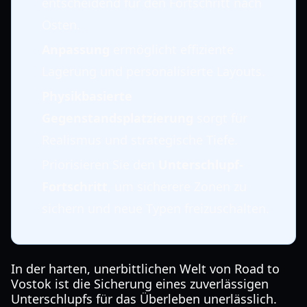
entscheidend für den Fortschritt nach
Osten.
Anpassung
ermöglicht effiziente
Lagerung und personalisierte Layouts.
Physikbasierte
Gegenstandsplatzierung
sorgt für
Realismus und strategische Tiefe.
Priorisieren Sie den
Unterschlupf-
Fortschritt
, um sicherere Zonen zu
sichern und neue Typen freizuschalten.
In der harten, unerbittlichen Welt von Road to
Vostok ist die Sicherung eines zuverlässigen
Unterschlupfs für das Überleben unerlässlich.