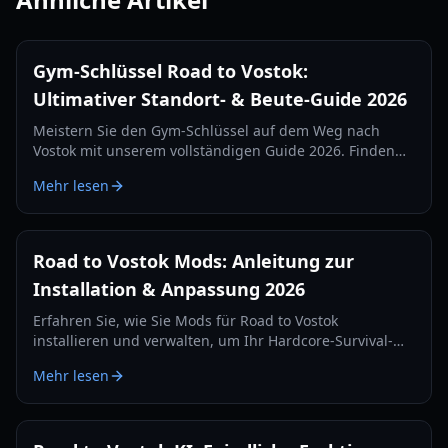
Gym-Schlüssel Road to Vostok:
Ultimativer Standort- & Beute-Guide 2026
Meistern Sie den Gym-Schlüssel auf dem Weg nach
Vostok mit unserem vollständigen Guide 2026. Finden
Sie genaue Spawn-Standorte, Beutetabellen und
Mehr lesen
Überlebensstrategien für die Schulkarte.
Road to Vostok Mods: Anleitung zur
Installation & Anpassung 2026
Erfahren Sie, wie Sie Mods für Road to Vostok
installieren und verwalten, um Ihr Hardcore-Survival-
FPS-Erlebnis zu verbessern. Lernen Sie potenzielle Tools
Mehr lesen
und Best Practices für die Anpassung kennen.