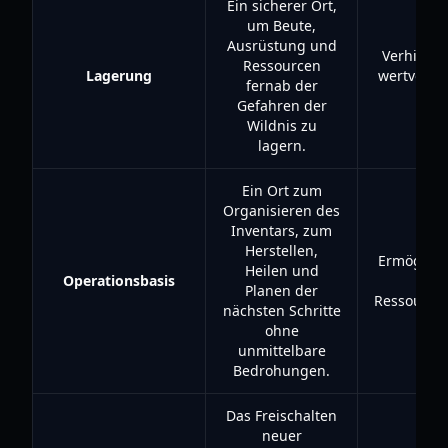
Ein sicherer Ort,
um Beute,
Ausrüstung und
Verhinder
Ressourcen
Lagerung
wertvolle
fernab der
be
Gefahren der
Wildnis zu
lagern.
Ein Ort zum
Organisieren des
Inventars, zum
Herstellen,
Ermöglicht
Heilen und
Operationsbasis
Plan
Planen der
Ressourc
nächsten Schritte
ohne
unmittelbare
Bedrohungen.
Das Freischalten
neuer