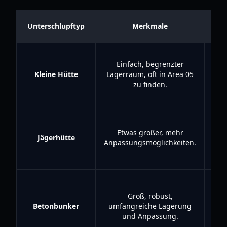
Unterschlupftyp
Merkmale
Einfach, begrenzter
Star
Kleine Hütte
Lagerraum, oft in Area 05
o
zu finden.
Sp
I
fin
Etwas größer, mehr
Jägerhütte
man
Anpassungsmöglichkeiten.
s
Groß, robust,
Hän
Betonbunker
umfangreiche Lagerung
od
und Anpassung.