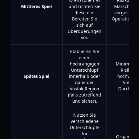
Grenzzone frei
Risiko lan
Mittleres Spiel
und richten Sie
Märsche, bi
diese ein.
vorgeschob
Bereiten Sie
Operationsb
sich auf
Überquerungen
vor.
Etablieren Sie
einen
hochrangigen
Minimiert 
Unterschlupf
Risiko fü
Spätes Spiel
innerhalb oder
hochwerti
nahe der
Vostok-
Vostok-Region
Durchläuf
(falls zutreffend
und sicher).
Nutzen Sie
verschiedene
Unterschlüpfe
für
Organisiert