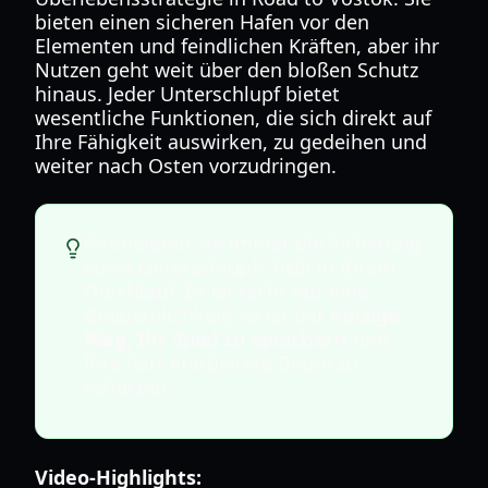
bieten einen sicheren Hafen vor den
Elementen und feindlichen Kräften, aber ihr
Nutzen geht weit über den bloßen Schutz
hinaus. Jeder Unterschlupf bietet
wesentliche Funktionen, die sich direkt auf
Ihre Fähigkeit auswirken, zu gedeihen und
weiter nach Osten vorzudringen.
Priorisieren Sie immer die Sicherung
eines Unterschlupfs früh in Ihrem
Durchlauf. Es ist nicht nur eine
Bequemlichkeit; es ist der
einzige
Weg, Ihr Spiel zu speichern
und
Ihre hart erarbeitete Beute zu
schützen.
Video-Highlights: