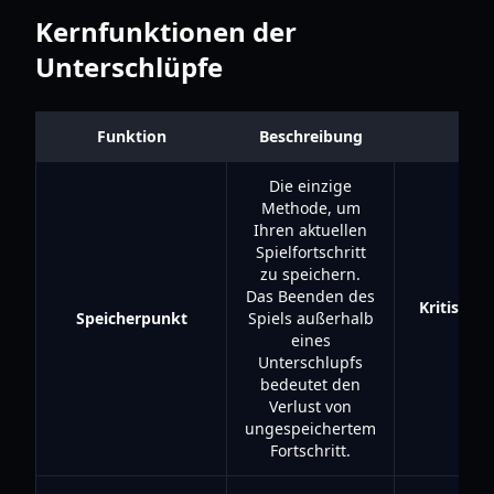
Kernfunktionen der
Unterschlüpfe
Funktion
Beschreibung
Bed
Die einzige
Methode, um
Ihren aktuellen
Spielfortschritt
zu speichern.
Das Beenden des
Kritisch f
Speicherpunkt
Spiels außerhalb
Dur
eines
Unterschlupfs
bedeutet den
Verlust von
ungespeichertem
Fortschritt.