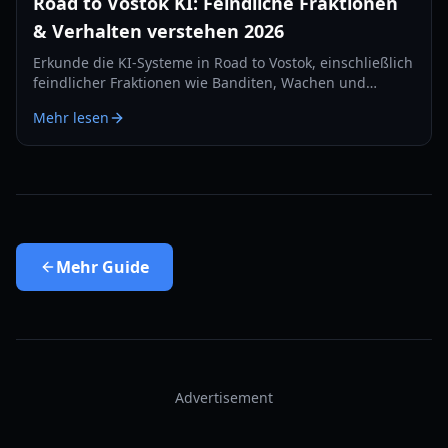
Road to Vostok KI: Feindliche Fraktionen
& Verhalten verstehen 2026
Erkunde die KI-Systeme in Road to Vostok, einschließlich
feindlicher Fraktionen wie Banditen, Wachen und
Militär, und wie ihr Verhalten deine Überlebensstrategie
Mehr lesen
im Jahr 2026 beeinflusst.
Mehr
Guide
Advertisement