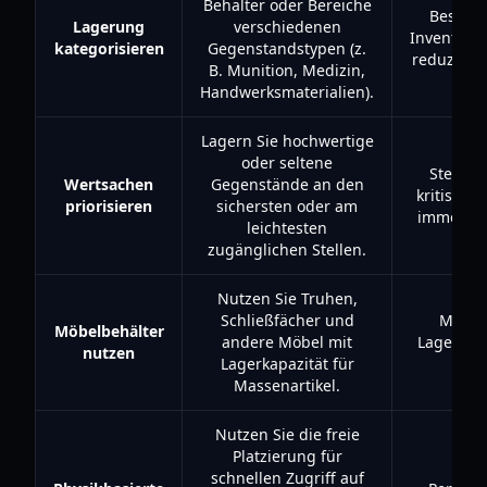
Behälter oder Bereiche
Beschle
Lagerung
verschiedenen
Inventar
kategorisieren
Gegenstandstypen (z.
reduziert
B. Munition, Medizin,
Handwerksmaterialien).
Lagern Sie hochwertige
oder seltene
Stellt s
Wertsachen
Gegenstände an den
kritische
priorisieren
sichersten oder am
immer ges
leichtesten
zugänglichen Stellen.
Nutzen Sie Truhen,
Schließfächer und
Maxim
Möbelbehälter
andere Möbel mit
Lagerrau
nutzen
Lagerkapazität für
Bode
Massenartikel.
Nutzen Sie die freie
Platzierung für
schnellen Zugriff auf