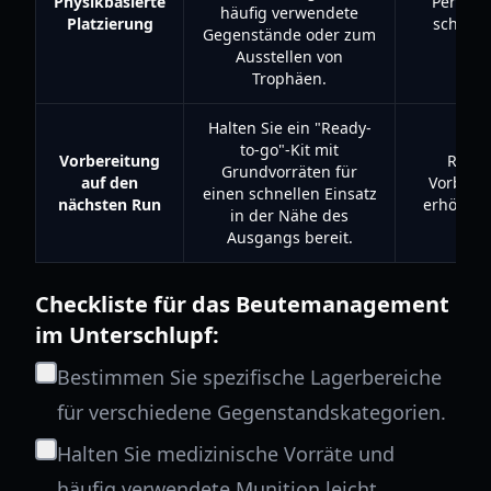
Physikbasierte
Persona
häufig verwendete
Platzierung
schnelle
Gegenstände oder zum
Ausstellen von
Trophäen.
Halten Sie ein "Ready-
to-go"-Kit mit
Vorbereitung
Reduz
Grundvorräten für
auf den
Vorberei
einen schnellen Einsatz
nächsten Run
erhöht di
in der Nähe des
Ausgangs bereit.
Checkliste für das Beutemanagement
im Unterschlupf:
Bestimmen Sie spezifische Lagerbereiche
für verschiedene Gegenstandskategorien.
Halten Sie medizinische Vorräte und
häufig verwendete Munition leicht