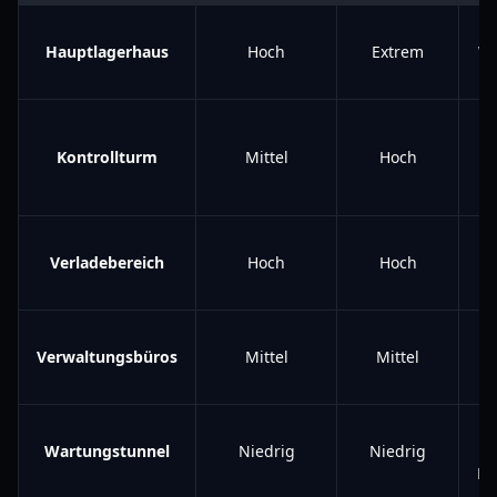
Hauptlagerhaus
Hoch
Extrem
Wa
Kontrollturm
Mittel
Hoch
m
F
Verladebereich
Hoch
Hoch
C
Sc
Verwaltungsbüros
Mittel
Mittel
Wartungstunnel
Niedrig
Niedrig
Ha