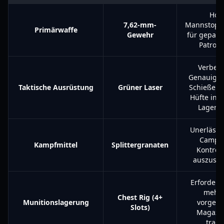
Hoh
7,62-mm-
Mannstopp
Primärwaffe
Gewehr
für gepanz
Patroui
Verbess
Genauigke
Taktische Ausrüstung
Grüner Laser
Schießen 
Hüfte in 
Lagerec
Unerlässl
Campe
Kampfmittel
Splittergranaten
Kontrol
auszusch
Erforderl
mehr
Chest Rig (4+
Munitionslagerung
vorgela
Slots)
Magazin
trage