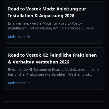
Road to Vostok Mods: Anleitung zur
Installation & Anpassung 2026
Erfahren Sie, wie Sie Mods für Road to Vostok
installieren und verwalten, um Ihr Hardcore-Survival-
FPS-Erlebnis zu verbessern. Lernen Sie potenzielle Tools
Mehr lesen
und Best Practices für die Anpassung kennen.
Road to Vostok KI: Feindliche Fraktionen
& Verhalten verstehen 2026
Erkunde die KI-Systeme in Road to Vostok, einschließlich
feindlicher Fraktionen wie Banditen, Wachen und
Militär, und wie ihr Verhalten deine Überlebensstrategie
Mehr lesen
im Jahr 2026 beeinflusst.