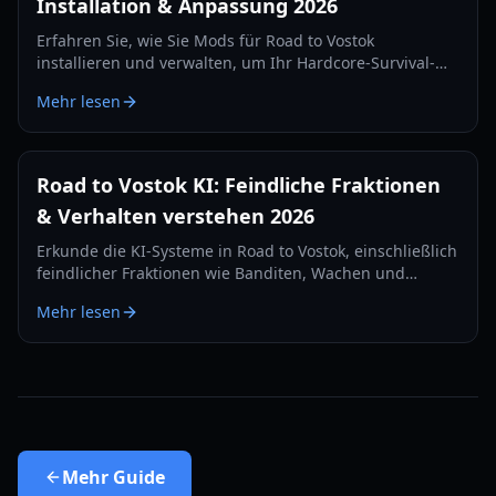
Installation & Anpassung 2026
Erfahren Sie, wie Sie Mods für Road to Vostok
installieren und verwalten, um Ihr Hardcore-Survival-
FPS-Erlebnis zu verbessern. Lernen Sie potenzielle Tools
Mehr lesen
und Best Practices für die Anpassung kennen.
Road to Vostok KI: Feindliche Fraktionen
& Verhalten verstehen 2026
Erkunde die KI-Systeme in Road to Vostok, einschließlich
feindlicher Fraktionen wie Banditen, Wachen und
Militär, und wie ihr Verhalten deine Überlebensstrategie
Mehr lesen
im Jahr 2026 beeinflusst.
Mehr
Guide