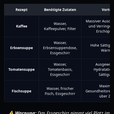
Rezept
Benötigte Zutaten
Vorteil
Massiver Ausda
Wasser,
Kaffee
und Verringer
Kaffeepulver, Filter
Erschöpfu
Wasser,
Hohe Sättigu
Erbsensuppe
Erbsensuppendose,
Wärme
Essgeschirr
Wasser,
Ausgewog
Tomatensuppe
Tomatenbasis,
Hydratatio
Essgeschirr
Sättigun
Maximal
Wasser, frischer
Fischsuppe
Gesundheitsreg
Fisch, Essgeschirr
über Zei
⚠️ Warnung:
Das Essgeschirr nimmt viel Platz im