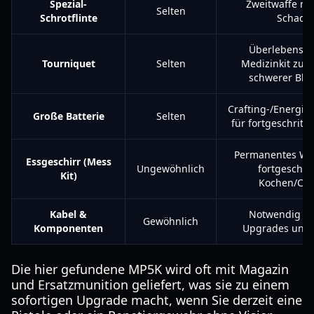
Spezial-
Zweitwaffe mi
Selten
Schrotflinte
Schade
Überlebenswi
Tourniquet
Selten
Medizinkit zum
schwerer Blu
Crafting-/Energi
Große Batterie
Selten
für fortgeschritt
Permanentes We
Essgeschirr (Mess
Ungewöhnlich
fortgeschri
Kit)
Kochen/Craf
Kabel &
Notwendig für
Gewöhnlich
Komponenten
Upgrades und C
Die hier gefundene MP5K wird oft mit Magazin
und Ersatzmunition geliefert, was sie zu einem
sofortigen Upgrade macht, wenn Sie derzeit eine