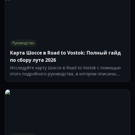
Руководство
Карта Шоссе в Road to Vostok: Полный гайд
по сбору лута 2026
Исследуйте карту Шоссе в Road to Vostok с помощью
этого подробного руководства, в котором описаны
места появления редкого лута, горячие точки ИИ и
оптимальные маршруты для успешных рейдов в 2026
году.