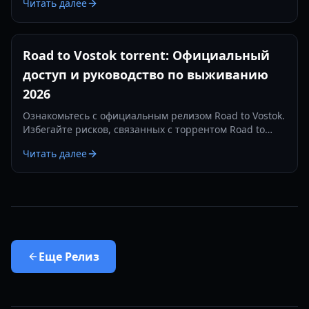
Читать далее
выживания в 2026 году.
Road to Vostok torrent: Официальный
доступ и руководство по выживанию
2026
Ознакомьтесь с официальным релизом Road to Vostok.
Избегайте рисков, связанных с торрентом Road to
Vostok, и узнайте, как выжить в хардкорной ранней
Читать далее
версии 2026 года.
Еще
Релиз