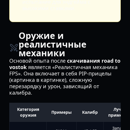
испытание для эндгейма с
высокими ставками.
Оружие и
реалистичные
механики
Основой опыта после
скачивания road to
vostok
является «Реалистичная механика
FPS». Она включает в себя PIP-прицелы
(картинка в картинке), сложную
перезарядку и урон, зависящий от
калибра.
Категория
Лучшее
Примеры
Калибр
оружия
применен
Запасно