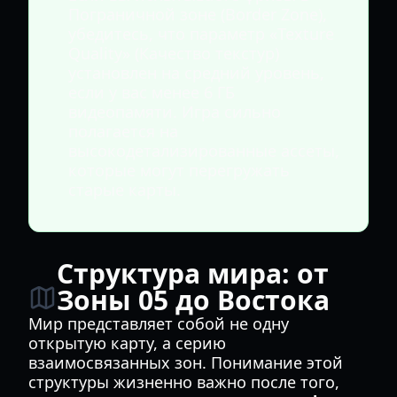
Пограничной зоне (Border Zone),
убедитесь, что параметр «Texture
Quality» (Качество текстур)
установлен на средний уровень,
если у вас менее 6 ГБ
видеопамяти. Игра сильно
полагается на
высокодетализированные ассеты,
которые могут перегружать
старые карты.
Структура мира: от
Зоны 05 до Востока
Мир представляет собой не одну
открытую карту, а серию
взаимосвязанных зон. Понимание этой
структуры жизненно важно после того,