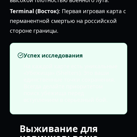
высокой плотностью военного лута.
Terminal (Восток)
: Первая игровая карта с
перманентной смертью на российской
стороне границы.
Успех исследования
На каждой карте есть уникальные
«Убежища» (Shelters). Это ваши
единственные точки сохранения.
Всегда делайте приоритетом
поиск убежища перед
вступлением в серьезный бой.
Выживание для