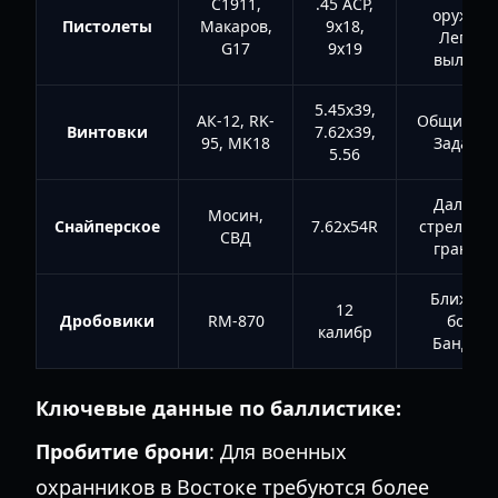
C1911,
.45 ACP,
оружие 
Пистолеты
Макаров,
9x18,
Легкие
G17
9x19
вылазки
5.45x39,
АК-12, RK-
Общий бой
Винтовки
7.62x39,
95, MK18
Задания
5.56
Дальня
Мосин,
Снайперское
7.62x54R
стрельба 
СВД
границе
Ближни
12
Дробовики
RM-870
бой /
калибр
Бандит
Ключевые данные по баллистике:
Пробитие брони
: Для военных
охранников в Востоке требуются более