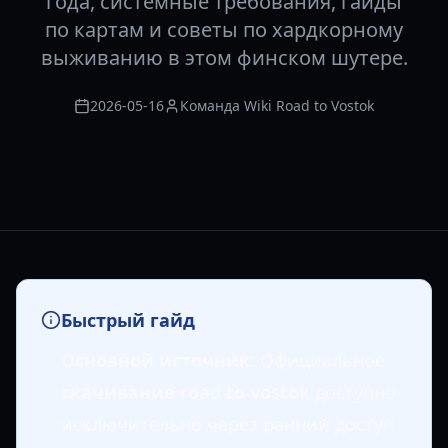
года, системные требования, гайды
по картам и советы по хардкорному
выживанию в этом финском шутере.
2026-05-16
Команда Wiki Road to Vostok
Быстрый гайд
Основной источник
: Официальное
скачивание road to vostok
доступно
исключительно через ранний доступ