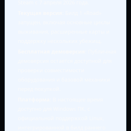
Steam с 7 апреля 2026 года.
Текущая версия
: Билд 1 «Road»
запущен, включая основные циклы
выживания, расширенные карты и
поддержку нескольких убежищ.
Бесплатная демоверсия
: Публичная
демоверсия остается доступной для
проверки совместимости
оборудования и базовой механики
перед покупкой.
Платформа
: В настоящее время
доступно для Windows ПК, с
официальной поддержкой Linux,
интегрированной в билд раннего