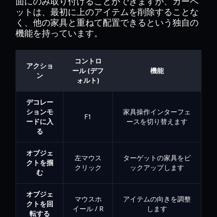
面にのみ取り付けることができますが、カーペ
ットは、最初に上のアイテムを削除することな
く、他の家具と重ねて配置できるという独自の
機能を持っています。
コントロ
アクショ
ール (デフ
機能
ン
ォルト)
デコレー
ションモ
家具操作インターフェ
F1
ードに入
ースを切り替えます
る
オブジェ
左マウス
ターゲットの家具をピ
クトを掴
クリック
ックアップします
む
オブジェ
マウスホ
アイテムの向きを調整
クトを回
イール / R
します
転する