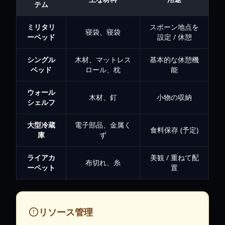
テム
ミリタリ
スポーン地点を
寝袋、寝袋
ーベッド
設定 / 休憩
シングル
木材、マットレス
基本的な休憩機
ベッド
ロール、枕
能
ウォール
木材、釘
小物の収納
シェルフ
大型冷蔵
電子部品、金属く
食料保存 (予定)
庫
ず
ライアカ
美観 / 重ねて配
布切れ、糸
ーペット
置
リソース管理