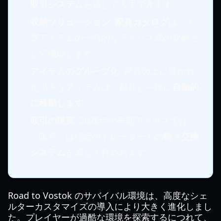
取引システム
を通じて入手できます。
収納ソリューション
:
家具カタログ
は、大
型アイテムの一時的なテトリス式の収納と
して機能します。
アイテムのグループ化
: 家具の上に置かれ
た小さなアイテムは、家具と一緒に
自動的
に移動します
。
取引の現実
: 2026年の早期アクセスでは、
「販売」は特定のトレーダーとの
物々交換
システム
を通じて行われます。
Road to Vostok のサバイバル環境は、高度なシェ
ルターカスタマイズの導入により大きく進化しまし
た。プレイヤーが過酷な環境を探索するにつれて、