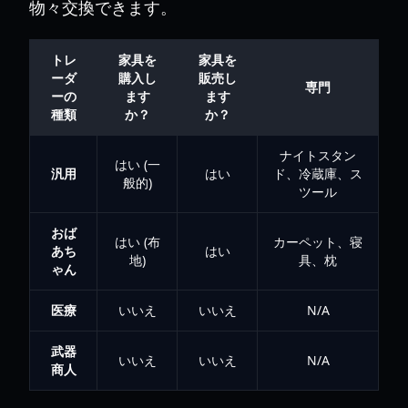
物々交換できます。
トレ
家具を
家具を
ーダ
購入し
販売し
専門
ーの
ます
ます
種類
か？
か？
ナイトスタン
はい (一
汎用
はい
ド、冷蔵庫、ス
般的)
ツール
おば
はい (布
カーペット、寝
あち
はい
地)
具、枕
ゃん
医療
いいえ
いいえ
N/A
武器
いいえ
いいえ
N/A
商人