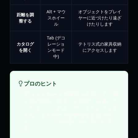
Alt + マウ
オブジェクトをプレイ
距離を調
スホイー
ヤーに近づけたり遠ざ
整する
ル
けたりします
Tab (デコ
カタログ
レーショ
テトリス式の家具収納
を開く
ンモード
にアクセスします
中)
プロのヒント
グリッドスナップ
機能を使用して、棚
と壁の間の「見苦しい隙間」を避けて
ください。これは、テントのような小
さなシェルターで収納密度を最大化し
ようとしている場合に特に役立ちま
す。