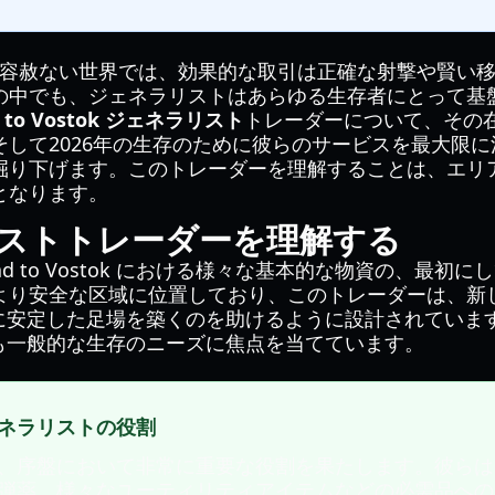
k の過酷で容赦ない世界では、効果的な取引は正確な射撃や賢
の中でも、ジェネラリストはあらゆる生存者にとって基
d to Vostok ジェネラリスト
トレーダーについて、その
そして2026年の生存のために彼らのサービスを最大限
掘り下げます。このトレーダーを理解することは、エリア
となります。
ストトレーダーを理解する
d to Vostok における様々な基本的な物資の、最初
のより安全な区域に位置しており、このトレーダーは、新
に安定した足場を築くのを助けるように設計されていま
も一般的な生存のニーズに焦点を当てています。
ネラリストの役割
、序盤において非常に重要な役割を果たします。彼らは
弾薬、様々なユーティリティアイテムなどの必需品への