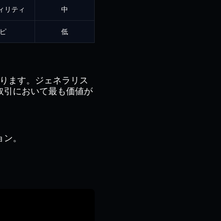
ィリティ
中
ピ
低
があります。ジェネラリス
取引において最も価値が
ョン。