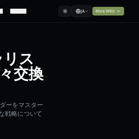
JA
言語
More Wikis
ネラリス
々交換
レーダーをマスター
な戦略について