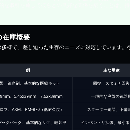
的な取引を通じて彼らとの良好な関係を築くことは、持
の在庫概要
は多様で、差し迫った生存のニーズに対応しています。
例
主な用途
帯、鎮痛剤、基本的な医療キット
回復、スタミナ回復
19mm、5.45x39mm、7.62x39mm
一般的な序盤の銃器
ロフ、AKM、RM-870（低耐久度）
スターター銃器、予備
バックパック、基本的なリグ、軽装甲
インベントリ拡張、最小限