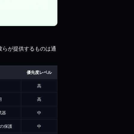
続的な生存のために
彼らが提供するものは通
優先度レベル
高
用
高
武器
中
の保護
中