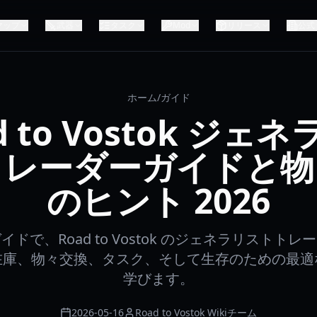
マップ
武器
タスク
Mod
リリース
公式
ホーム
/
ガイド
d to Vostok ジェ
トレーダーガイドと物
のヒント 2026
ドで、Road to Vostok のジェネラリストト
在庫、物々交換、タスク、そして生存のための最適
学びます。
2026-05-16
Road to Vostok Wikiチーム