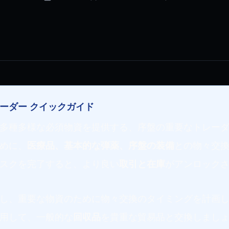
ーダー クイックガイド
多種多様な必須物資を提供する、序盤の重要なトレー
めに、
医療品、基本的な弾薬、序盤の装備
との物々交
スクを完了すると、より良い
取引と在庫
がアンロック
し、重要な物資のために物々交換のタイミングを計画
用して、一般的な
回収品
を貴重な貿易品と交換しまし