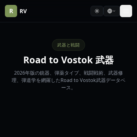
R
RV
武器と戦闘
Road to Vostok 武器
2026年版の銃器、弾薬タイプ、戦闘戦術、武器修
理、弾道学を網羅したRoad to Vostok武器データベ
ース。